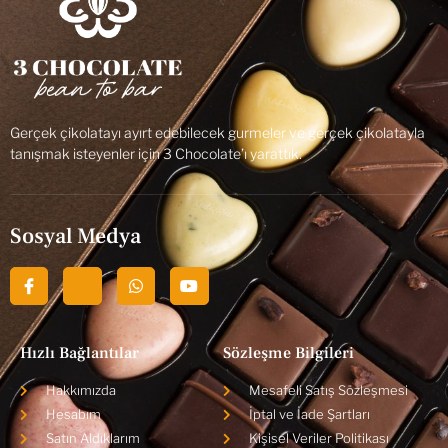
Gerçek çikolatayı ayırt edebilecek gurmeler ve gerçek çikolatayla
tanışmak isteyenler için 3 Chocolate’ı yarattık.
Sosyal Medya
Hızlı Bağlantılar
Sözleşme Bilgileri
Hakkımızda
Mesafeli Satış Sözleşmesi
Hesabım
İptal ve İade Şartları
Satın Aldıklarım
Kişisel Veriler Politikası