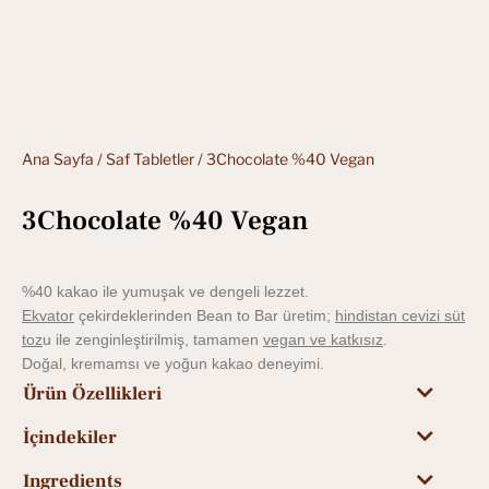
Ana Sayfa
/
Saf Tabletler
/ 3Chocolate %40 Vegan
3Chocolate %40 Vegan
%40 kakao ile yumuşak ve dengeli lezzet.
Ekvator
çekirdeklerinden Bean to Bar üretim;
hindistan cevizi süt
toz
u ile zenginleştirilmiş, tamamen
vegan ve katkısız
.
Doğal, kremamsı ve yoğun kakao deneyimi.
Ürün Özellikleri
İçindekiler
Ingredients