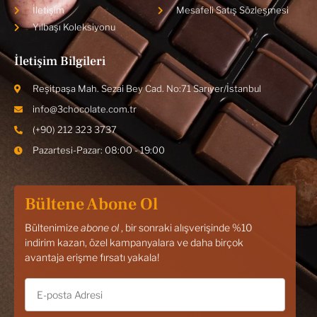
İletişim
Mesafeli Satış Sözleşmesi
Yılbaşı Koleksiyonu
İletişim Bilgileri
Reşitpaşa Mah. Sezai Bey Cad. No:71 Sarıyer/İstanbul
info@3chocolate.com.tr
(+90) 212 323 3737
Pazartesi-Pazar: 08:00 - 19:00
Bültene Abone Ol
Bültenimize
abone ol
, bir sonraki alışverişinde %10
indirim kazan, özel kampanyalara ve daha birçok
avantaja erişme fırsatı yakala!