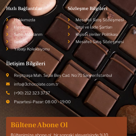
Hızlı Bağlantılar
Sözleşme Bilgileri
Hakkımızda
Mesafeli Satış Sözleşmesi
Hesabım
İptal ve İade Şartları
Satın Aldıklarım
Kişisel Veriler Politikası
İletişim
Mesafeli Satış Sözleşmesi
Yılbaşı Koleksiyonu
İletişim Bilgileri
Reşitpaşa Mah. Sezai Bey Cad. No:71 Sarıyer/İstanbul
info@3chocolate.com.tr
(+90) 212 323 3737
Pazartesi-Pazar: 08:00 - 19:00
Bültene Abone Ol
Bültenimize
abone ol
, bir sonraki alışverişinde %10