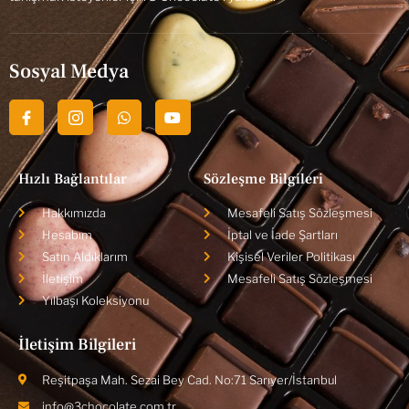
Sosyal Medya
Hızlı Bağlantılar
Sözleşme Bilgileri
Hakkımızda
Mesafeli Satış Sözleşmesi
Hesabım
İptal ve İade Şartları
Satın Aldıklarım
Kişisel Veriler Politikası
İletişim
Mesafeli Satış Sözleşmesi
Yılbaşı Koleksiyonu
İletişim Bilgileri
Reşitpaşa Mah. Sezai Bey Cad. No:71 Sarıyer/İstanbul
info@3chocolate.com.tr