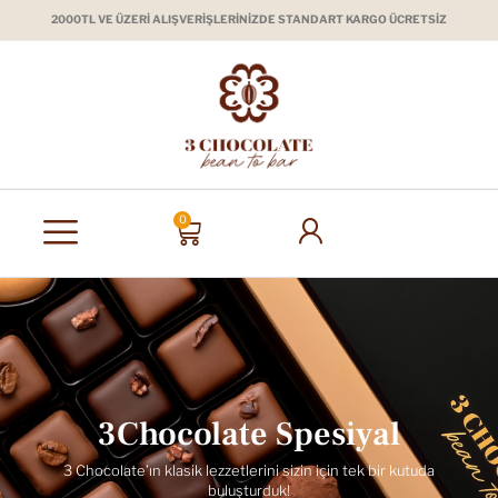
2000TL VE ÜZERİ ALIŞVERİŞLERİNİZDE STANDART KARGO ÜCRETSİZ
0
İLETIŞIM
3Chocolate Spesiyal
3 Chocolate’ın klasik lezzetlerini sizin için tek bir kutuda
buluşturduk!