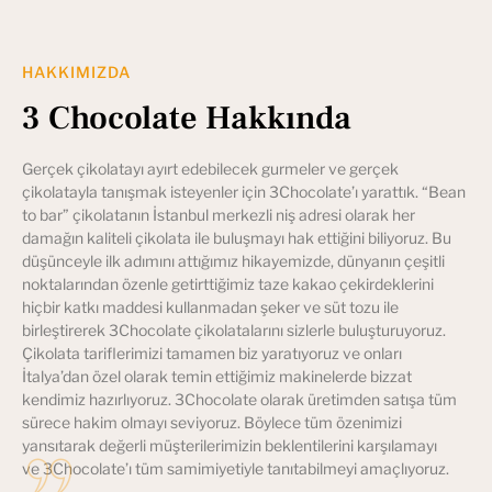
HAKKIMIZDA
3 Chocolate Hakkında
Gerçek çikolatayı ayırt edebilecek gurmeler ve gerçek
çikolatayla tanışmak isteyenler için 3Chocolate’ı yarattık. “Bean
to bar” çikolatanın İstanbul merkezli niş adresi olarak her
damağın kaliteli çikolata ile buluşmayı hak ettiğini biliyoruz. Bu
düşünceyle ilk adımını attığımız hikayemizde, dünyanın çeşitli
noktalarından özenle getirttiğimiz taze kakao çekirdeklerini
hiçbir katkı maddesi kullanmadan şeker ve süt tozu ile
birleştirerek 3Chocolate çikolatalarını sizlerle buluşturuyoruz.
Çikolata tariflerimizi tamamen biz yaratıyoruz ve onları
İtalya’dan özel olarak temin ettiğimiz makinelerde bizzat
kendimiz hazırlıyoruz. 3Chocolate olarak üretimden satışa tüm
sürece hakim olmayı seviyoruz. Böylece tüm özenimizi
yansıtarak değerli müşterilerimizin beklentilerini karşılamayı
ve 3Chocolate’ı tüm samimiyetiyle tanıtabilmeyi amaçlıyoruz.