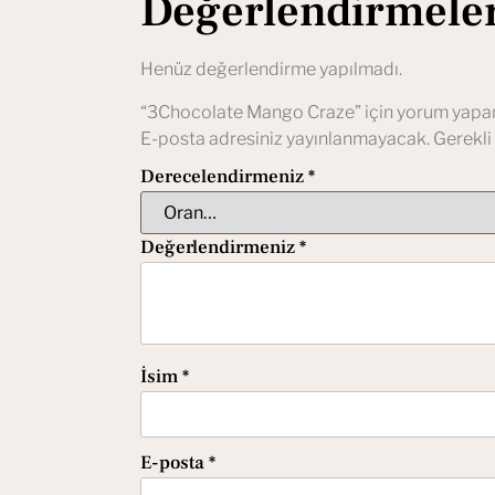
Değerlendirmele
Henüz değerlendirme yapılmadı.
“3Chocolate Mango Craze” için yorum yapan i
E-posta adresiniz yayınlanmayacak.
Gerekli
Derecelendirmeniz
*
Değerlendirmeniz
*
İsim
*
E-posta
*