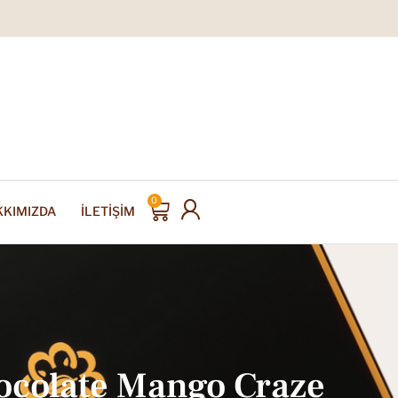
0
KKIMIZDA
İLETIŞIM
ocolate Mango Craze