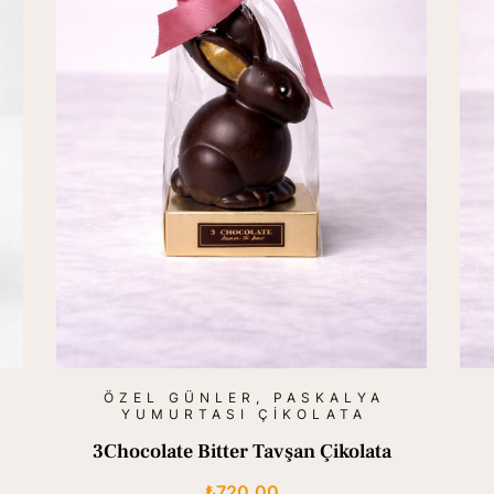
ÖZEL GÜNLER
,
PASKALYA
YUMURTASI ÇIKOLATA
3Chocolate Bitter Tavşan Çikolata
₺
720,00