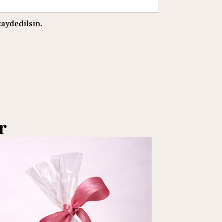
kaydedilsin.
r