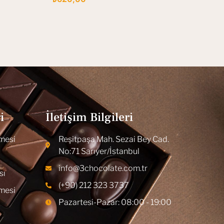
i
İletişim Bilgileri
şmesi
Reşitpaşa Mah. Sezai Bey Cad.
No:71 Sarıyer/İstanbul
info@3chocolate.com.tr
sı
(+90) 212 323 3737
şmesi
Pazartesi-Pazar: 08:00 - 19:00