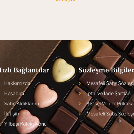
ızlı Bağlantılar
Sözleşme Bilgiler
Hakkımızda
Mesafeli Satış Sözle
Hesabım
İptal ve İade Şartları
Satın Aldıklarım
Kişisel Veriler Politika
İletişim
Mesafeli Satış Sözle
Yılbaşı Koleksiyonu