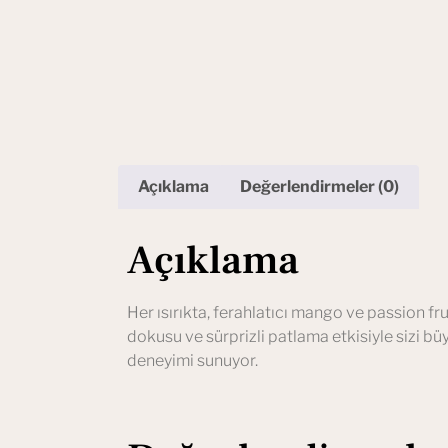
Açıklama
Değerlendirmeler (0)
Açıklama
Her ısırıkta, ferahlatıcı mango ve passion fru
dokusu ve sürprizli patlama etkisiyle sizi bü
deneyimi sunuyor.