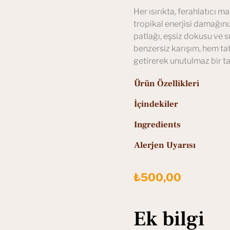
Her ısırıkta, ferahlatıcı m
tropikal enerjisi damağınız
patlağı, eşsiz dokusu ve sü
benzersiz karışım, hem tat
getirerek unutulmaz bir t
Ürün Özellikleri
İçindekiler
Ingredients
Alerjen Uyarısı
₺
500,00
Ek bilgi