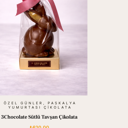
ÖZEL GÜNLER
,
PASKALYA
YUMURTASI ÇIKOLATA
3Chocolate Sütlü Tavşan Çikolata
₺
620,00