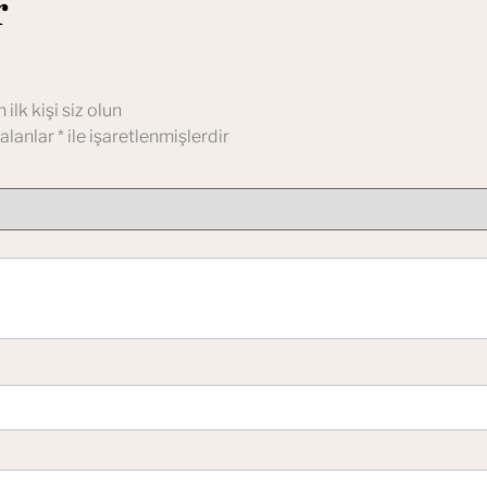
r
lk kişi siz olun
 alanlar
*
ile işaretlenmişlerdir