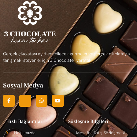
Gerçek çikolatayı ayırt edebilecek gurmeler ve gerçek çikolatayla
tanışmak isteyenler için 3 Chocolate’ı yarattık.
Sosyal Medya
Hızlı Bağlantılar
Sözleşme Bilgileri
Hakkımızda
Mesafeli Satış Sözleşmesi