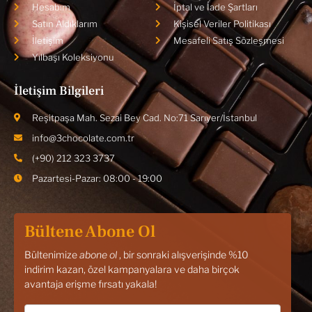
Hesabım
İptal ve İade Şartları
Satın Aldıklarım
Kişisel Veriler Politikası
İletişim
Mesafeli Satış Sözleşmesi
Yılbaşı Koleksiyonu
İletişim Bilgileri
Reşitpaşa Mah. Sezai Bey Cad. No:71 Sarıyer/İstanbul
info@3chocolate.com.tr
(+90) 212 323 3737
Pazartesi-Pazar: 08:00 - 19:00
Bültene Abone Ol
Bültenimize
abone ol
, bir sonraki alışverişinde %10
indirim kazan, özel kampanyalara ve daha birçok
avantaja erişme fırsatı yakala!