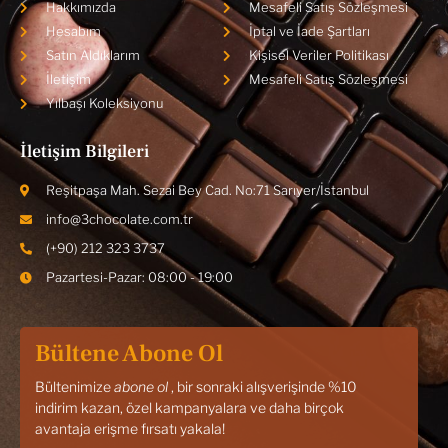
Hakkımızda
Mesafeli Satış Sözleşmesi
Hesabım
İptal ve İade Şartları
Satın Aldıklarım
Kişisel Veriler Politikası
İletişim
Mesafeli Satış Sözleşmesi
Yılbaşı Koleksiyonu
İletişim Bilgileri
Reşitpaşa Mah. Sezai Bey Cad. No:71 Sarıyer/İstanbul
info@3chocolate.com.tr
(+90) 212 323 3737
Pazartesi-Pazar: 08:00 - 19:00
Bültene Abone Ol
Bültenimize
abone ol
, bir sonraki alışverişinde %10
indirim kazan, özel kampanyalara ve daha birçok
avantaja erişme fırsatı yakala!