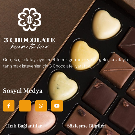
Gerçek çikolatayı ayırt edebilecek gurmeler ve gerçek çikolatayla
tanışmak isteyenler için 3 Chocolate’ı yarattık.
Sosyal Medya
Hızlı Bağlantılar
Sözleşme Bilgileri